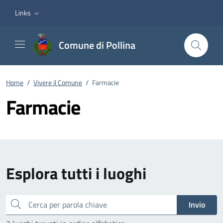
Vai ai contenuti
Vai al footer
Links
Comune di Pollina
Home
/
Vivere il Comune
/
Farmacie
Farmacie
Esplora tutti i luoghi
Cerca
Invio