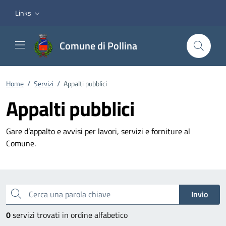
Vai ai contenuti
Vai al footer
Links
Comune di Pollina
Home
/
Servizi
/
Appalti pubblici
Appalti pubblici
Gare d’appalto e avvisi per lavori, servizi e forniture al
Comune.
Esplora tutti i servizi
Cerca una parola chiave
Invio
0
servizi trovati in ordine alfabetico