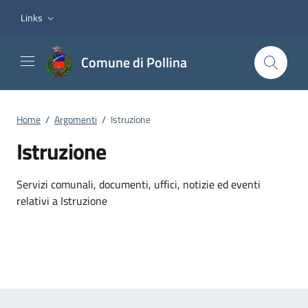
Vai ai contenuti
Vai al footer
Links
Comune di Pollina
Home
/
Argomenti
/
Istruzione
Istruzione
Dettagli dell'argomento
Servizi comunali, documenti, uffici, notizie ed eventi
relativi a Istruzione