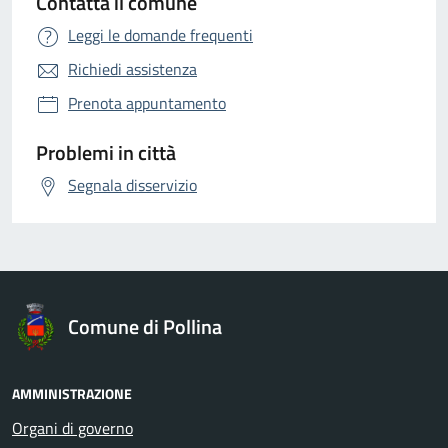
Contatta il comune
Leggi le domande frequenti
Richiedi assistenza
Prenota appuntamento
Problemi in città
Segnala disservizio
Comune di Pollina
AMMINISTRAZIONE
Organi di governo