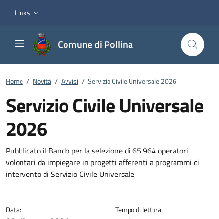
Vai ai contenuti
Vai al footer
Links
Comune di Pollina
Home
/
Novità
/
Avvisi
/
Servizio Civile Universale 2026
Servizio Civile Universale
2026
Dettagli della notizia
Pubblicato il Bando per la selezione di 65.964 operatori
volontari da impiegare in progetti afferenti a programmi di
intervento di Servizio Civile Universale
Data:
Tempo di lettura: