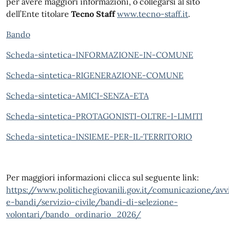
per avere maggiori informazioni, o collegarsi al sito
dell’Ente titolare
Tecno Staff
www.tecno-staff.it
.
Bando
Scheda-sintetica-INFORMAZIONE-IN-COMUNE
Scheda-sintetica-RIGENERAZIONE-COMUNE
Scheda-sintetica-AMICI-SENZA-ETA
Scheda-sintetica-PROTAGONISTI-OLTRE-I-LIMITI
Scheda-sintetica-INSIEME-PER-IL-TERRITORIO
Per maggiori informazioni clicca sul seguente link:
https://www.politichegiovanili.gov.it/comunicazione/avvi
e-bandi/servizio-civile/bandi-di-selezione-
volontari/bando_ordinario_2026/