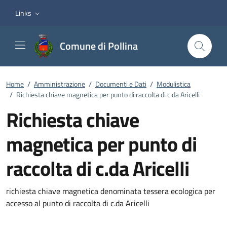
Vai ai contenuti
Vai al footer
Links
Comune di Pollina
Home
/
Amministrazione
/
Documenti e Dati
/
Modulistica
/
Richiesta chiave magnetica per punto di raccolta di c.da Aricelli
Richiesta chiave
magnetica per punto di
raccolta di c.da Aricelli
Dettagli del documento
richiesta chiave magnetica denominata tessera ecologica per
accesso al punto di raccolta di c.da Aricelli