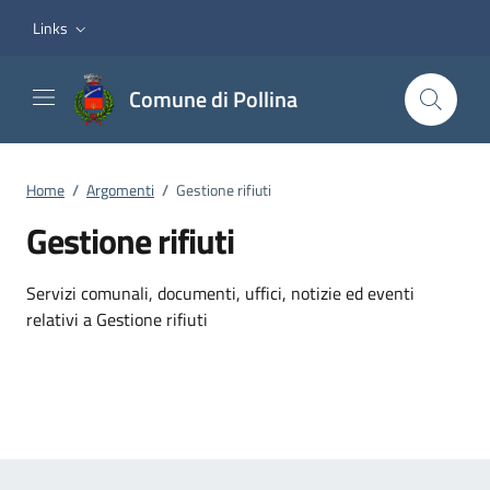
Vai ai contenuti
Vai al footer
Links
Comune di Pollina
Home
/
Argomenti
/
Gestione rifiuti
Gestione rifiuti
Dettagli dell'argomento
Servizi comunali, documenti, uffici, notizie ed eventi
relativi a Gestione rifiuti