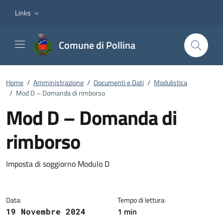
Vai ai contenuti
Vai al footer
Links
Comune di Pollina
Home
/
Amministrazione
/
Documenti e Dati
/
Modulistica
/
Mod D – Domanda di rimborso
Mod D – Domanda di
rimborso
Dettagli del documento
Imposta di soggiorno Modulo D
Data:
Tempo di lettura:
1 min
19 Novembre 2024