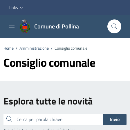
Vai ai contenuti
Vai al footer
Links
Comune di Pollina
Home
/
Amministrazione
/
Consiglio comunale
Consiglio comunale
Esplora tutte le novità
Cerca
Invio