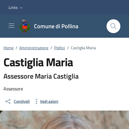
Vai ai contenuti
Vai al footer
Links
Comune di Pollina
Home
/
Amministrazione
/
Politici
/
Castiglia Maria
Castiglia Maria
Dettagli della persona
Assessore Maria Castiglia
Assessore
Condividi
Vedi azioni