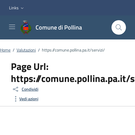
Vai ai contenuti
Vai al footer
Links
Comune di Pollina
Home
/
Valutazioni
/
https://comune.pollina.pa.it/servizi/
Page Url:
https://comune.pollina.pa.it/s
Condividi
Vedi azioni