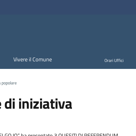
i
Vivere il Comune
Orari Uffici
a popolare
di iniziativa
CELGO IO” ha presentato 3 QUESITI DI REFERENDUM