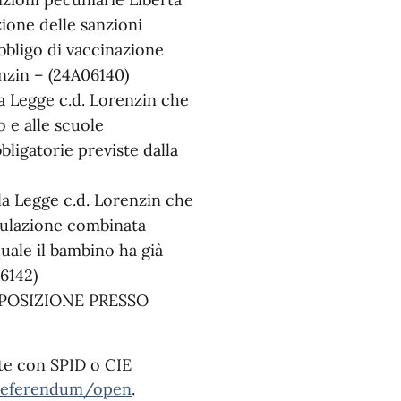
ione delle sanzioni
bbligo di vaccinazione
enzin – (24A06140)
a Legge c.d. Lorenzin che
o e alle scuole
bligatorie previste dalla
la Legge c.d. Lorenzin che
mulazione combinata
quale il bambino ha già
6142)
SPOSIZIONE PRESSO
te con SPID o CIE
t/referendum/open
.