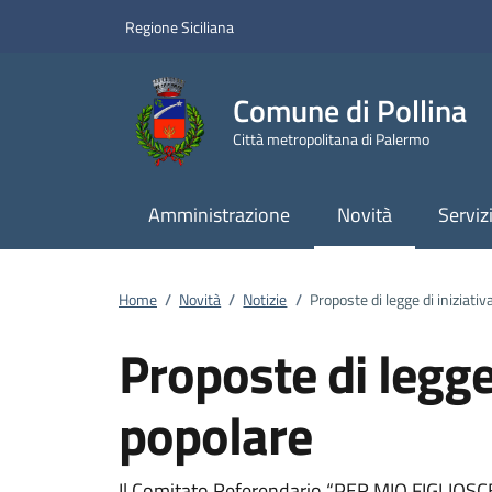
Vai ai contenuti
Vai al footer
Regione Siciliana
Comune di Pollina
Città metropolitana di Palermo
Amministrazione
Novità
Serviz
Home
/
Novità
/
Notizie
/
Proposte di legge di iniziativ
Proposte di legge 
popolare
Il Comitato Referendario “PER MIO FIGLIOS