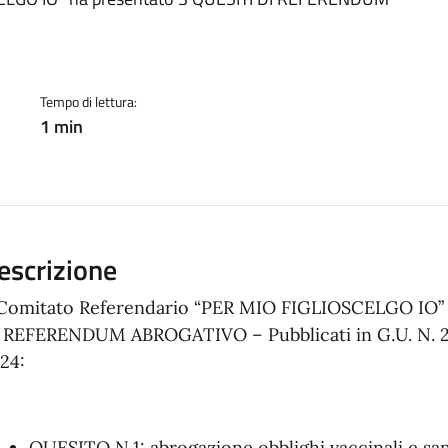
a
Tempo di lettura:
1 min
escrizione
 Comitato Referendario “PER MIO FIGLIOSCELGO IO” 
 REFERENDUM ABROGATIVO – Pubblicati in G.U. N. 2
24:
QUESITO N.1: abrogazione obblighi vaccinali e san