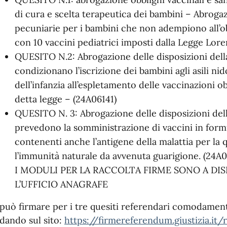
di cura e scelta terapeutica dei bambini – Abrogaz
pecuniarie per i bambini che non adempiono all’o
con 10 vaccini pediatrici imposti dalla Legge Lor
QUESITO N.2: Abrogazione delle disposizioni dell
condizionano l’iscrizione dei bambini agli asili nid
dell’infanzia all’espletamento delle vaccinazioni ob
detta legge – (24A06141)
QUESITO N. 3: Abrogazione delle disposizioni del
prevedono la somministrazione di vaccini in for
contenenti anche l’antigene della malattia per la 
l’immunità naturale da avvenuta guarigione. (24A0
I MODULI PER LA RACCOLTA FIRME SONO A DI
L’UFFICIO ANAGRAFE
 può firmare per i tre quesiti referendari comodamen
dando sul sito:
https://firmereferendum.giustizia.i