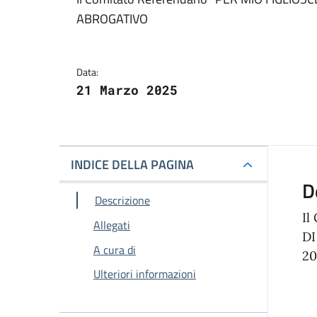
Dettagli della notizi
ABROGATIVO
Data:
21 Marzo 2025
INDICE DELLA PAGINA
D
Descrizione
Il
Allegati
DI
A cura di
20
Ulteriori informazioni