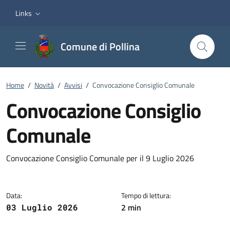
Vai ai contenuti
Vai al footer
Links
Comune di Pollina
Home
/
Novità
/
Avvisi
/
Convocazione Consiglio Comunale
Convocazione Consiglio
Comunale
Dettagli della notizia
Convocazione Consiglio Comunale per il 9 Luglio 2026
Data:
Tempo di lettura:
2 min
03 Luglio 2026