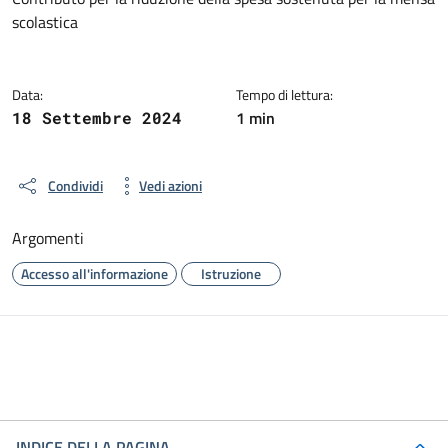
Dettagli della notizia
scolastica
Data:
Tempo di lettura:
1 min
18 Settembre 2024
Condividi
Vedi azioni
Argomenti
Accesso all'informazione
Istruzione
INDICE DELLA PAGINA