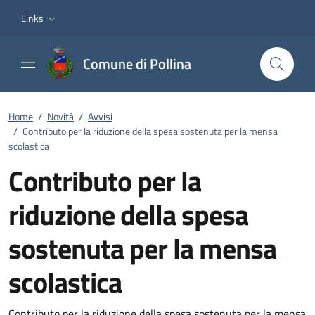
Vai ai contenuti
Vai al footer
Links
Comune di Pollina
Home
/
Novità
/
Avvisi
/
Contributo per la riduzione della spesa sostenuta per la mensa
scolastica
Contributo per la
riduzione della spesa
sostenuta per la mensa
scolastica
Contributo per la riduzione della spesa sostenuta per la mensa