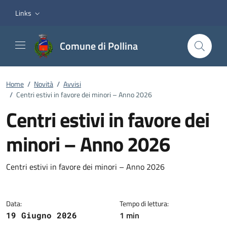
Vai ai contenuti
Vai al footer
Links
Comune di Pollina
Home
/
Novità
/
Avvisi
/
Centri estivi in favore dei minori – Anno 2026
Centri estivi in favore dei
minori – Anno 2026
Dettagli della notizia
Centri estivi in favore dei minori – Anno 2026
Data:
Tempo di lettura:
1 min
19 Giugno 2026