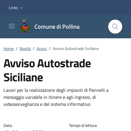
Vai ai contenuti
Vai al footer
Links
Comune di Pollina
Home
/
Novità
/
Avvisi
/
Avviso Autostrade Siciliane
Avviso Autostrade
Siciliane
Dettagli della notizia
Lavori per la realizzazione degli impianti di Pannelli a
messaggio variabile in itinere e agli ingressi, di
videosorveglianza e del sistema informativo
Data:
Tempo di lettura: