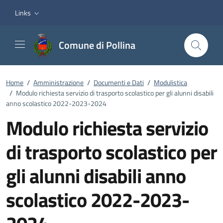
Vai ai contenuti
Vai al footer
Links
Comune di Pollina
Home
/
Amministrazione
/
Documenti e Dati
/
Modulistica
/
Modulo richiesta servizio di trasporto scolastico per gli alunni disabili
anno scolastico 2022-2023-2024
Modulo richiesta servizio
di trasporto scolastico per
gli alunni disabili anno
scolastico 2022-2023-