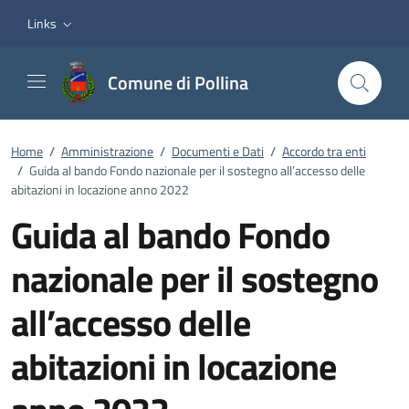
Vai ai contenuti
Vai al footer
Links
Comune di Pollina
Home
/
Amministrazione
/
Documenti e Dati
/
Accordo tra enti
/
Guida al bando Fondo nazionale per il sostegno all’accesso delle
abitazioni in locazione anno 2022
Guida al bando Fondo
nazionale per il sostegno
all’accesso delle
abitazioni in locazione