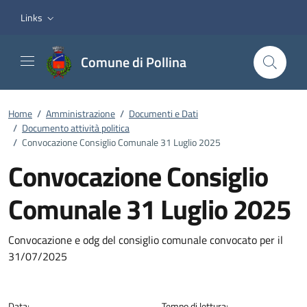
Vai ai contenuti
Vai al footer
Links
Comune di Pollina
Home
/
Amministrazione
/
Documenti e Dati
/
Documento attività politica
/
Convocazione Consiglio Comunale 31 Luglio 2025
Convocazione Consiglio
Comunale 31 Luglio 2025
Dettagli del documento
Convocazione e odg del consiglio comunale convocato per il
31/07/2025
Data:
Tempo di lettura: