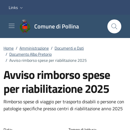
Vai ai contenuti
Vai al footer
Links
Comune di Pollina
Home
/
Amministrazione
/
Documenti e Dati
/
Documento Albo Pretorio
/
Avviso rimborso spese per riabilitazione 2025
Avviso rimborso spese
per riabilitazione 2025
Dettagli del documento
Rimborso spese di viaggio per trasporto disabili o persone con
patologie specifiche presso centri di riabilitazione anno 2025
Data:
Tempo di lettura: