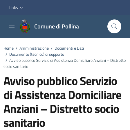
Vai ai contenuti
Vai al footer
Links
Comune di Pollina
Home
/
Amministrazione
/
Documenti e Dati
/
Documento (tecnico) di supporto
/
Avviso pubblico Servizio di Assistenza Domiciliare Anziani – Distretto
socio sanitario
Avviso pubblico Servizio
di Assistenza Domiciliare
Anziani – Distretto socio
sanitario