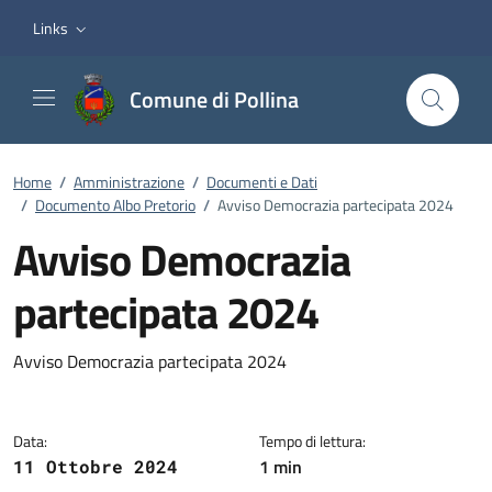
Vai ai contenuti
Vai al footer
Links
Comune di Pollina
Home
/
Amministrazione
/
Documenti e Dati
/
Documento Albo Pretorio
/
Avviso Democrazia partecipata 2024
Avviso Democrazia
partecipata 2024
Dettagli del documento
Avviso Democrazia partecipata 2024
Data:
Tempo di lettura:
1 min
11 Ottobre 2024