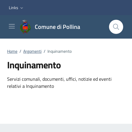
Vai ai contenuti
Vai al footer
Links
Comune di Pollina
Home
/
Argomenti
/
Inquinamento
Inquinamento
Dettagli dell'argomento
Servizi comunali, documenti, uffici, notizie ed eventi
relativi a Inquinamento